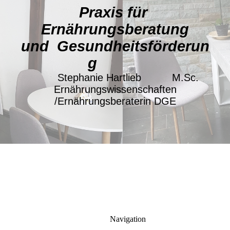
Praxis für
Ernährungsberatung
und Gesundheitsförderun
g
Stephanie Hartlieb
M.Sc.
Ernährungswissenschaften
/Ernährungsberaterin DGE
Navigation