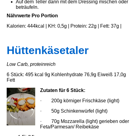
Auf dem Teller dann mit dem Dressing mischen oder
beträufeln.
Nährwerte Pro Portion
Kalorien: 444kcal | KH: 0,5g | Protein: 22g | Fett: 37g |
Hüttenkäsetaler
Low Carb, proteinreich
6 Stück: 495 kcal 9g Kohlenhydrate 76,9g Eiweiß 17,0g
Fett
Zutaten für 6 Stück:
· 200g körniger Frischkäse (light)
· 50g Schinkenwürfel (light)
· 70g Mozzarella (light) gerieben oder
Feta/Parmesan/ Reibekäse