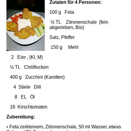
Zutaten für 4 Personen:
100 g Feta
½ TL Zitronenschale
(fein
abgerieben, Bio)
Salz, Pfeffer
150 g Mehl
2 Eier , (Kl. M)
½ TL Chiliflocken
400 g Zucchini (Karotten)
4 Stiele Dill
8 EL Öl
16 Kirschtomaten
Zubereitung:
• Feta zerkleinern, Zitronenschale, 50 ml Wasser, etwas